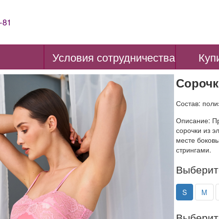
-81
Условия сотрудничества
Куп
Сорочк
Состав: пол
Описание: П
сорочки из э
месте боковы
стрингами.
Выберит
S
M
Выберит