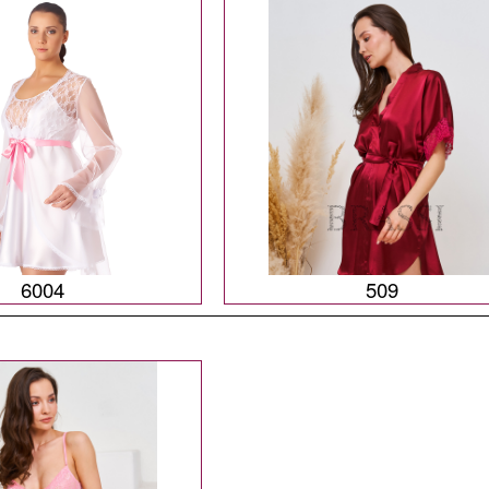
6004
509