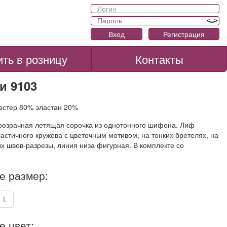
Вход
Регистрация
ить в розницу
Контакты
и 9103
иэстер 80% эластан 20%
розрачная летящая сорочка из однотонного шифона. Лиф
ластичного кружева с цветочным мотивом, на тонких бретелях, на
х швов-разрезы, линия низа фигурная. В комплекте со
е размер:
L
е цвет: