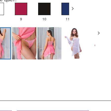
9
10
11
25