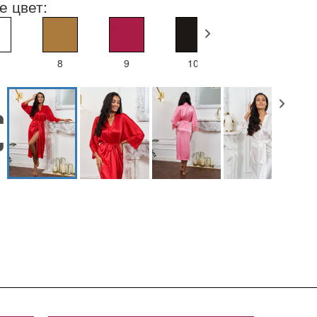
е цвет:
8
9
10
11