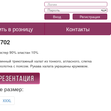
Вход
Регистрация
ить в розницу
Контакты
8702
иэстер 90% эластан 10%
инный трикотажный халат из тонкого, атласного, слегка
полотна с поясом. Рукава халата украшены кружевом.
е размер:
XXXL