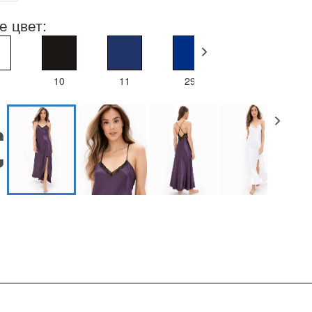
е цвет:
10
11
29
46