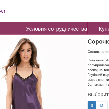
-81
Условия сотрудничества
Куп
Сорочк
Состав: пол
Описание: И
полуприлега
слева; на то
Глубокий выр
вырез спинки
бантиками из
Выберит
S
M