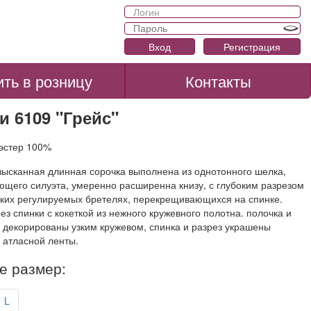
Вход
Регистрация
ить в розницу
Контакты
и 6109 "Грейс"
иэстер 100%
зысканная длинная сорочка выполнена из однотонного шелка,
ющего силуэта, умеренно расширенна книзу, с глубоким разрезом
нких регулируемых бретелях, перекрещивающихся на спинке.
ез спинки с кокеткой из нежного кружевного полотна. полочка и
 декорированы узким кружевом, спинка и разрез украшены
 атласной ленты.
е размер:
L