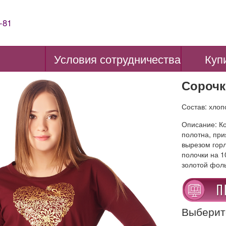
-81
Условия сотрудничества
Куп
Сорочк
Состав: хло
Описание: Ко
полотна, при
вырезом гор
полочки на 1
золотой фоль
Выберит