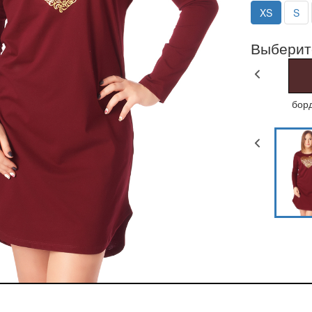
XS
S
Выберит
бор