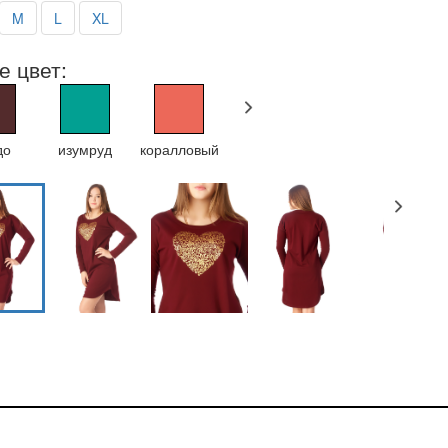
M
L
XL
е цвет:
до
изумруд
коралловый