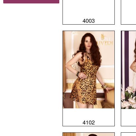
4003
4102