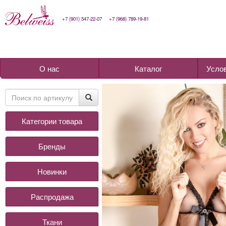
+7 (901) 547-22-07
+7 (968) 789-19-81
О нас
Каталог
Усло
Категории товара
Бренды
Новинки
Распродажа
Ткани