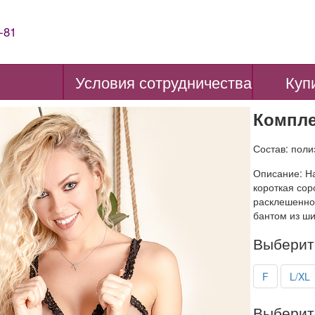
-81
Условия сотрудничества
Куп
Компле
Состав: пол
Описание: На
короткая сор
расклешенно
бантом из ши
Выберит
F
L/XL
Выберит