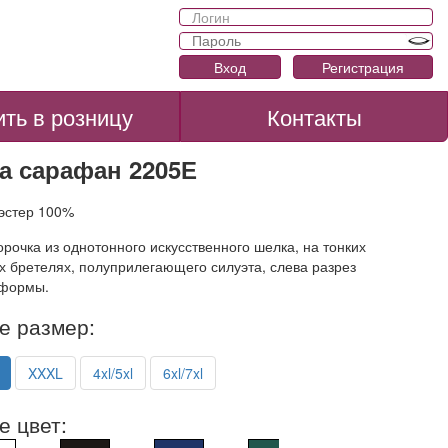
Вход
Регистрация
ить в розницу
Контакты
а сарафан 2205Е
иэстер 100%
рочка из однотонного искусственного шелка, на тонких
 бретелях, полуприлегающего силуэта, слева разрез
 формы.
е размер:
XXXL
4xl/5xl
6xl/7xl
е цвет: