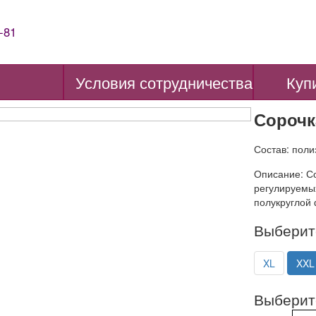
-81
Условия сотрудничества
Куп
Сорочк
Состав: пол
Описание: Со
регулируемых
полукруглой
Выберит
XL
XXL
Выберит